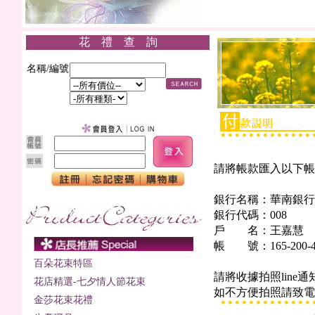
花 禮 查 詢
名稱/編號
請將帳款匯入以下帳
銀行名稱：華南銀行
銀行代碼：008
戶 名：王嘉慧
帳 號：165-200-43
百朵花束特區
請將收據拍照line通知，Li
花店精選-七夕情人節花束
如不方便拍照請致電客服
金莎花束花禮