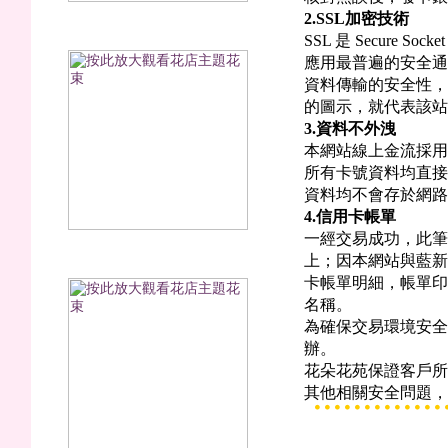
2.SSL
加密技術
醉是浪漫(永生花)
SSL 是 Secure 
應用最普遍的安全通
資料傳輸的安全性，
的圖示，就代表該站
3.
資料不外洩
本網站線上金流採用
所有卡號資料均直接
資料均不會存於網路
4.
信用卡帳單
一經交易成功，此筆
櫻桃莓莓(永生花)
上；因本網站與藍新
卡帳單明細，帳單印
名稱。
為確保交易環境安全
辦。
花朵花苑保證客戶所
其他相關安全問題，