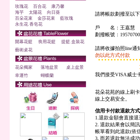
玫瑰花
百合花
康乃馨
海芋
太陽花
向日葵
請將帳款劃撥至以下
百朵花束
金莎花束
藍玫瑰
永生花.香皂花
戶 名：王嘉慧
劃撥帳號：19570700
開幕花籃
喪用花籃
提籃.盒裝花
請將收據拍照line通知，Li
藝術桌花
勿以此方式付款
花朵獨家
落地盆景
桌上盆景
我們接受VISA威士
幸運竹
蝴蝶蘭
花朵花苑的線上刷卡
線上交易安全。
信用卡付款退款方式
1.退款金額會直接
2. 退款結果會以
帳單看到此退款(依
3. 而若退款無法