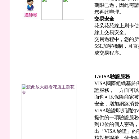
期限已過，因此需請
您再此辦理。
交易安全
花朵花苑線上刷卡使
線上交易安全。
交易過程中，您的所有
SSL加密機制，且
成交易程序。
蔚藍海岸(香皂花)
1.VISA
驗證服務
VISA國際組織基於保
證服務，一方面可以
面也可以保障商家被
安全，增加網路消費
VISA驗證即所謂的VB
提供的一項驗證服務
到12位的個人密碼
出「VISA 驗證
核對無誤後，發卡銀