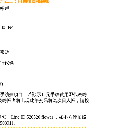
方式二：自動櫃員機轉帳
帳戶
0-894
入密碼
銀行代碼
)
核對手續費項目，若顯示15元手續費用即代表轉
後轉帳者將出現此筆交易將為次日入帳，請按
。
知，Line ID:520520.flower ，如不方便拍照
03911。