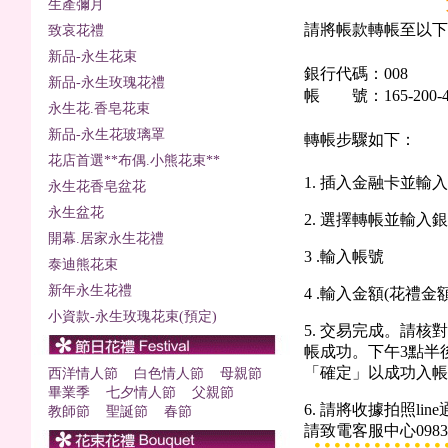
生產彌月
請將帳款轉帳至以下
致哀花禮
新品-永生花束
銀行代碼：008
新品-永生玫瑰花禮
帳 號：165-200-43
永生花.香皂花束
新品-永生花玻璃罩
轉帳步驟如下：
花店首選**布偶.小熊花束**
1. 插入金融卡並輸
永生花香皂盆花
永生盆花
2. 選擇轉帳並輸入
開幕.居家永生花禮
3 .輸入帳號
泰迪熊花束
新年永生花禮
4 .輸入金額(花禮金額
小資款-永生玫瑰花束(預定)
5. 交易完成。請
帳成功。下午3點半
「確定」以成功入帳
西洋情人節
白色情人節
母親節
畢業季
七夕情人節
父親節
6. 請將收據拍照line通
教師節
聖誕節
春節
請致電客服中心09835