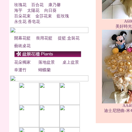
玫瑰花
百合花
康乃馨
海芋
太陽花
向日葵
百朵花束
金莎花束
藍玫瑰
A60
永生花.香皂花
美好時光1
開幕花籃
喪用花籃
提籃.盒裝花
藝術桌花
花朵獨家
落地盆景
桌上盆景
幸運竹
蝴蝶蘭
AA4
迪士尼戀曲-米奇.