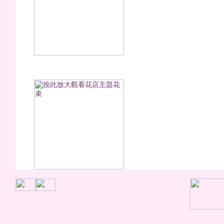
櫻桃莓莓(永生花)