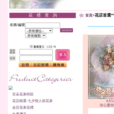
花 禮 查 詢
>花店首選*
首頁
名稱/編號
百朵花束特區
花店精選-七夕情人節花束
AA5
珍心愛你2
金莎花束花禮