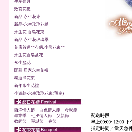
生產彌月
致哀花禮
新品-永生花束
新品-永生玫瑰花禮
永生花.香皂花束
新品-永生花玻璃罩
花店首選**布偶.小熊花束**
永生花香皂盆花
永生盆花
開幕.居家永生花禮
泰迪熊花束
新年永生花禮
小資款-永生玫瑰花束(預定)
西洋情人節
白色情人節
母親節
配送時段
畢業季
七夕情人節
父親節
教師節
聖誕節
春節
早上09:00~12:00 下午
指定時間／當天急件+