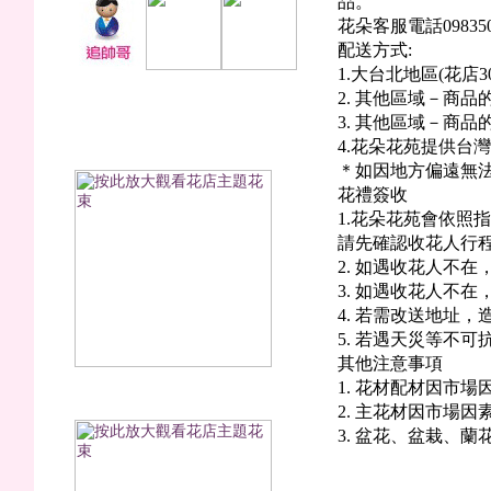
品。
花朵客服電話098350
配送方式:
1.大台北地區(花店
2. 其他區域－商
3. 其他區域－商
蔚藍海岸(香皂花)
4.花朵花苑提供台
＊如因地方偏遠無
花禮簽收
1.花朵花苑會依照
請先確認收花人行
2. 如遇收花人不
3. 如遇收花人不
4. 若需改送地址，
5. 若遇天災等不
其他注意事項
1. 花材配材因市
醉是浪漫(永生花)
2. 主花材因市場
3. 盆花、盆栽、