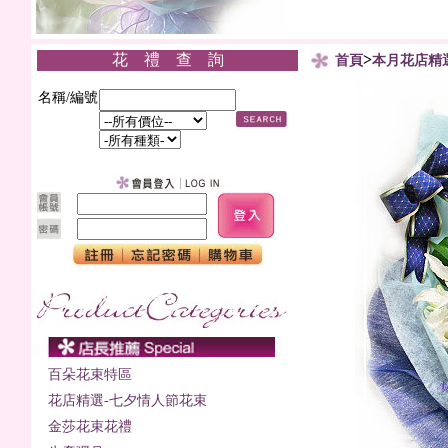
花 禮 查 詢
>
首頁
本月花店精
名稱/編號
百朵花束特區
花店精選-七夕情人節花束
金莎花束花禮