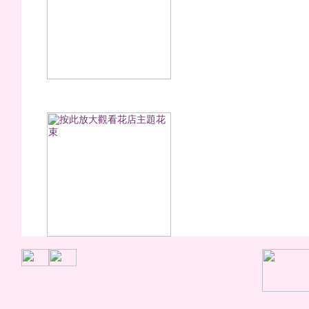
櫻桃莓莓(永生花)