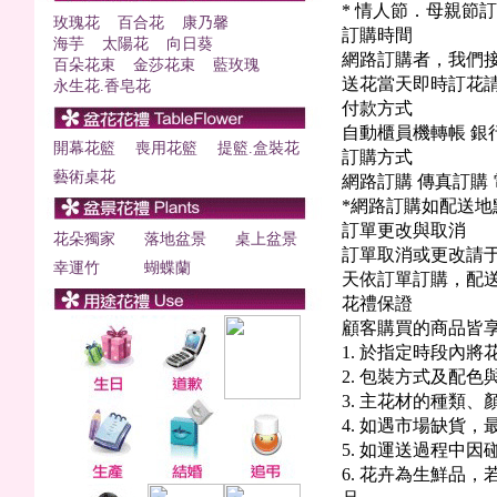
* 情人節．母親節訂
玫瑰花
百合花
康乃馨
訂購時間
海芋
太陽花
向日葵
網路訂購者，我們接
百朵花束
金莎花束
藍玫瑰
送花當天即時訂花請撥0
永生花.香皂花
付款方式
自動櫃員機轉帳 銀
開幕花籃
喪用花籃
提籃.盒裝花
訂購方式
藝術桌花
網路訂購 傳真訂購
*網路訂購如配送
訂單更改與取消
花朵獨家
落地盆景
桌上盆景
訂單取消或更改請于
幸運竹
蝴蝶蘭
天依訂單訂購，配送
花禮保證
顧客購買的商品皆享
1. 於指定時段內將
2. 包裝方式及配
3. 主花材的種類
4. 如遇市場缺貨
5. 如運送過程中
6. 花卉為生鮮品