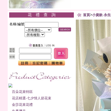
花 禮 查 詢
>
首頁
小資款-永生
名稱/編號
百朵花束特區
花店精選-七夕情人節花束
金莎花束花禮