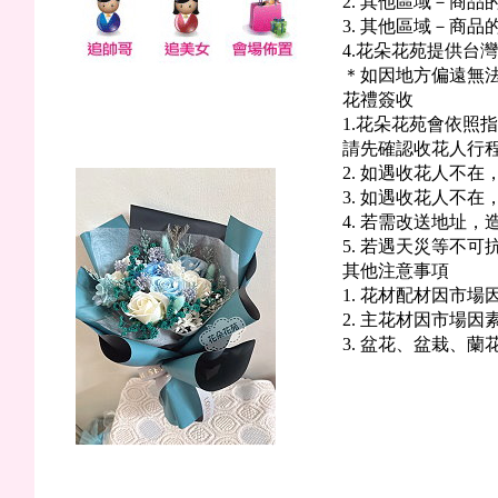
2. 其他區域－商
3. 其他區域－商
4.花朵花苑提供台
＊如因地方偏遠無
花禮簽收
1.花朵花苑會依照
蔚藍海岸(香皂花)
請先確認收花人行
2. 如遇收花人不
3. 如遇收花人不
4. 若需改送地址，
5. 若遇天災等不
其他注意事項
1. 花材配材因市
2. 主花材因市場
3. 盆花、盆栽、
醉是浪漫(永生花)