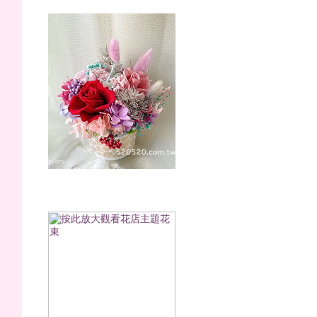
櫻桃莓莓(永生花)