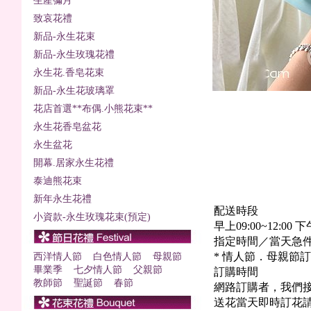
生產彌月
致哀花禮
新品-永生花束
新品-永生玫瑰花禮
永生花.香皂花束
新品-永生花玻璃罩
花店首選**布偶.小熊花束**
永生花香皂盆花
永生盆花
開幕.居家永生花禮
泰迪熊花束
新年永生花禮
配送時段
小資款-永生玫瑰花束(預定)
早上09:00~12:00 下午
指定時間／當天急件+
* 情人節．母親節訂
西洋情人節
白色情人節
母親節
畢業季
七夕情人節
父親節
訂購時間
教師節
聖誕節
春節
網路訂購者，我們接
送花當天即時訂花請撥0