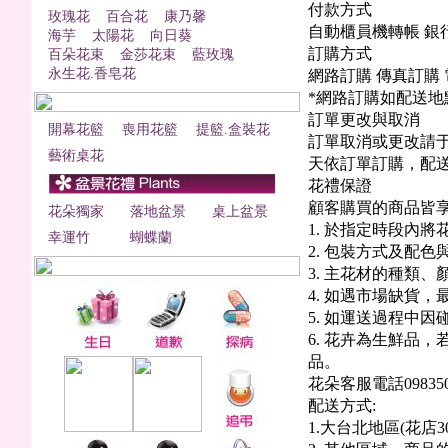
付款方式
玫瑰花
百合花
康乃馨
自動櫃員機轉帳 銀
海芋
太陽花
向日葵
訂購方式
百朵花束
金莎花束
藍玫瑰
永生花.香皂花
網路訂購 傳真訂購
*網路訂購如配送
訂單更改與取消
開幕花籃
喪用花籃
提籃.盒裝花
訂單取消或更改請于
藝術桌花
天依訂單訂購，配送
花禮保證
顧客購買的商品皆享
花朵獨家
落地盆景
桌上盆景
1. 於指定時段內將
幸運竹
蝴蝶蘭
2. 包裝方式及配
3. 主花材的種類
4. 如遇市場缺貨
5. 如運送過程中
6. 花卉為生鮮品
品。
花朵客服電話098350
配送方式:
1.大台北地區(花店