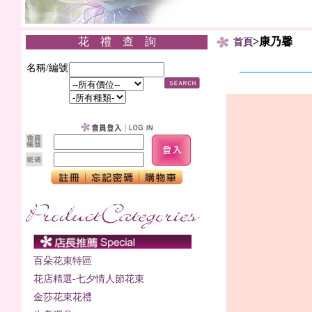
花 禮 查 詢
>康乃馨
首頁
名稱/編號
百朵花束特區
花店精選-七夕情人節花束
金莎花束花禮