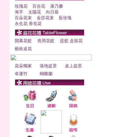
玫瑰花
百合花
康乃馨
海芋
太陽花
向日葵
百朵花束
金莎花束
藍玫瑰
永生花.香皂花
開幕花籃
喪用花籃
提籃.盒裝花
藝術桌花
花朵獨家
落地盆景
桌上盆景
幸運竹
蝴蝶蘭