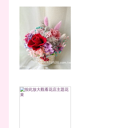
櫻桃莓莓(永生花)