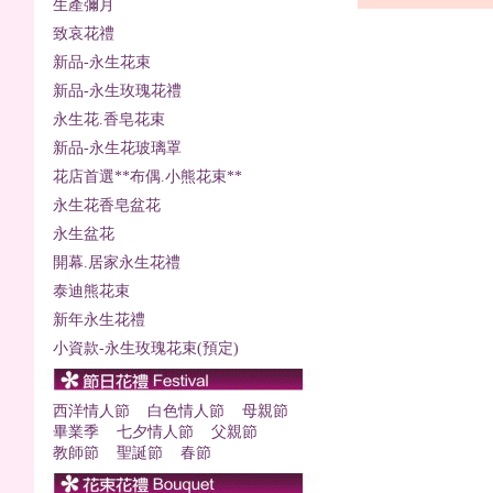
生產彌月
致哀花禮
新品-永生花束
新品-永生玫瑰花禮
永生花.香皂花束
新品-永生花玻璃罩
花店首選**布偶.小熊花束**
永生花香皂盆花
永生盆花
開幕.居家永生花禮
泰迪熊花束
新年永生花禮
小資款-永生玫瑰花束(預定)
西洋情人節
白色情人節
母親節
畢業季
七夕情人節
父親節
教師節
聖誕節
春節