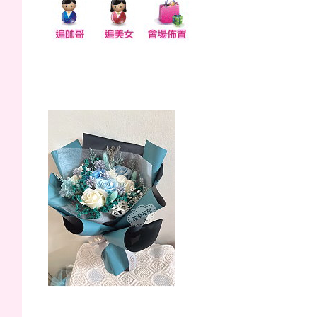
蔚藍海岸(香皂花)
醉是浪漫(永生花)