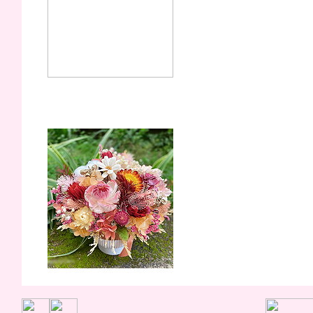
櫻桃莓莓(永生花)