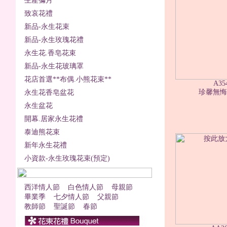
生產彌月
致哀花禮
新品-永生花束
新品-永生玫瑰花禮
永生花.香皂花束
新品-永生花玻璃罩
花店首選**布偶.小熊花束**
A35
珍馨無悔2
永生花香皂盆花
永生盆花
開幕.居家永生花禮
泰迪熊花束
新年永生花禮
小資款-永生玫瑰花束(預定)
西洋情人節
白色情人節
母親節
畢業季
七夕情人節
父親節
教師節
聖誕節
春節