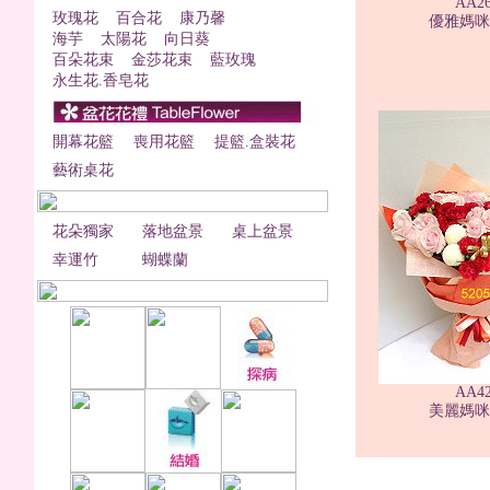
AA2
玫瑰花
百合花
康乃馨
優雅媽咪1
海芋
太陽花
向日葵
百朵花束
金莎花束
藍玫瑰
永生花.香皂花
開幕花籃
喪用花籃
提籃.盒裝花
藝術桌花
花朵獨家
落地盆景
桌上盆景
幸運竹
蝴蝶蘭
AA4
美麗媽咪2