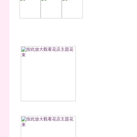
蔚藍海岸(香皂花)
醉是浪漫(永生花)