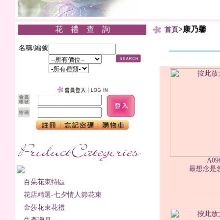
花 禮 查 詢
>康乃馨
首頁
名稱/編號
A09
最想念是您2
百朵花束特區
花店精選-七夕情人節花束
金莎花束花禮